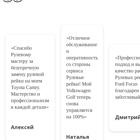
«Отличное
обслуживание
«Спасибо
и
Рулевому
оперативность
«Професси
мастеру за
со стороны
подход и в
безупречную
сервиса
качество ра
замену рулевой
Рулевые
Рулевых ре
рейки на моем
рейки! Мой
Ford Focus
Toyota Camry.
Volkswagen
благодарен 
Мастерство и
Golf теперь
заботливый
профессионализм
снова
в каждой детали»
управляется
Дмитри
на 100%»
Алексей
Наталья