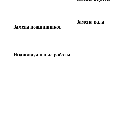
З
амена вала
Замена подшипников
И
ндивидуальные работы