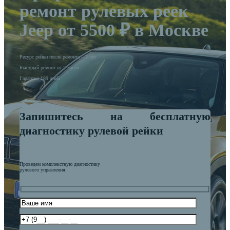
ремонт рулевых реек
Jeep от 5500 ₽ в Москве
Ресурс рейки после ремонта – 7 лет
Быстрый ремонт от 2 часов
Гарантия 189 дней
Запишитесь на бесплатную
диагностику рулевой рейки
Проведем комплекстную диагностику
рулевого управления.