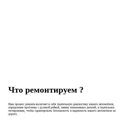
Что ремонтируем​ ?
Наш процесс ремонта включает в себя тщательную диагностику вашего автомобиля,
определение проблемы с рулевой рейкой, замену изношенных деталей, и тщательное
тестирование, чтобы гарантировать безопасность и надежность вашего автомобиля на
дороге.