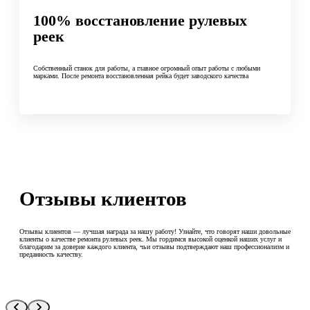
100% восстановление рулевых
реек
Собственный станок для работы, а главное огромный опыт работы с любыми
марками. После ремонта восстановленная рейка будет заводского качества
Отзывы клиентов
Отзывы клиентов — лучшая награда за нашу работу! Узнайте, что говорят наши довольные
клиенты о качестве ремонта рулевых реек. Мы гордимся высокой оценкой наших услуг и
благодарим за доверие каждого клиента, чьи отзывы подтверждают наш профессионализм и
преданность качеству.